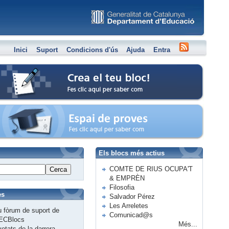
Inici
Suport
Condicions d'ús
Ajuda
Entra
Crea el teu bloc
Espai de proves
Els blocs més actius
COMTE DE RIUS OCUPA'T
Cerca
& EMPRÈN
Filosofia
es
Salvador Pérez
Les Arreletes
 fòrum de suport de
Comunicad@s
ECBlocs
Més...
etats de la darrera