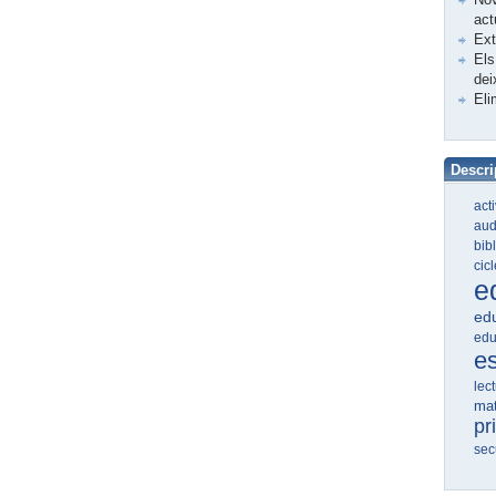
act
Ex
Els
dei
Eli
Descri
act
aud
bib
cic
e
edu
edu
e
lec
ma
pr
sec