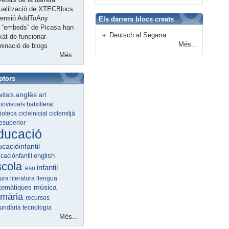
ualització de XTECBlocs
tensió AddToAny
Els darrers blocs creats
 “embeds” de Picasa han
Deutsch al Segarra
xat de funcionar
Més...
minació de blogs
Més...
ptors
anglès
ivitats
art
iovisuals
batxillerat
lioteca
cicleinicial
ciclemitjà
lesuperior
ducació
cacióinfantil
english
caciónfantil
scola
infantil
eso
tura
literatura
llengua
música
temàtiques
imària
recursos
undària
tecnologia
Més...