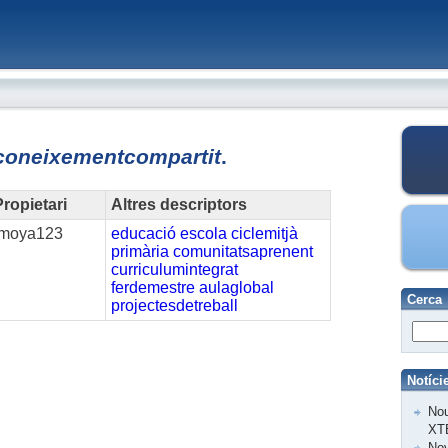
coneixementcompartit
.
ropietari
Altres descriptors
jmoya123
educació
escola
ciclemitjà
primària
comunitatsaprenent
curriculumintegrat
ferdemestre
aulaglobal
Cerca
projectesdetreball
Notíci
Nou
XT
Nov