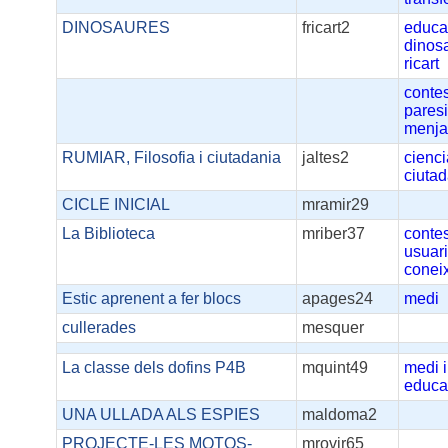
DINOSAURES
fricart2
educa
dinos
ricart
conte
pares
menjal
RUMIAR, Filosofia i ciutadania
jaltes2
cienci
ciuta
CICLE INICIAL
mramir29
La Biblioteca
mriber37
conte
usuar
conei
Estic aprenent a fer blocs
apages24
medi
cullerades
mesquer
La classe dels dofins P4B
mquint49
medi
educac
UNA ULLADA ALS ESPIES
maldoma2
PROJECTE-LES MOTOS-
mrovir65