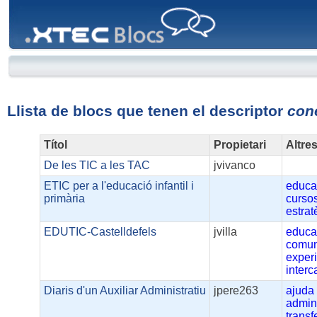
XTEC
Blocs
Llista de blocs que tenen el descriptor
con
Títol
Propietari
Altre
De les TIC a les TAC
jvivanco
ETIC per a l'educació infantil i
educa
primària
curso
estrat
EDUTIC-Castelldefels
jvilla
educa
comun
exper
interc
Diaris d'un Auxiliar Administratiu
jpere263
ajuda
admini
transf