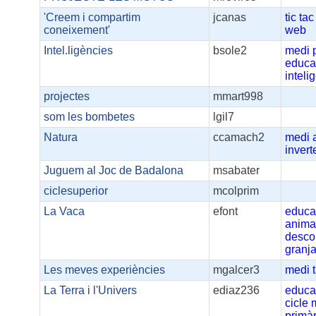
'Creem i compartim
jcanas
tic
tac
coneixement'
web
Intel.ligències
bsole2
medi
educac
inteli
projectes
mmart998
som les bombetes
lgil7
Natura
ccamach2
medi
invert
Juguem al Joc de Badalona
msabater
ciclesuperior
mcolprim
La Vaca
efont
educa
anima
desco
granj
Les meves experiències
mgalcer3
medi
La Terra i l'Univers
ediaz236
educa
cicle
primàr