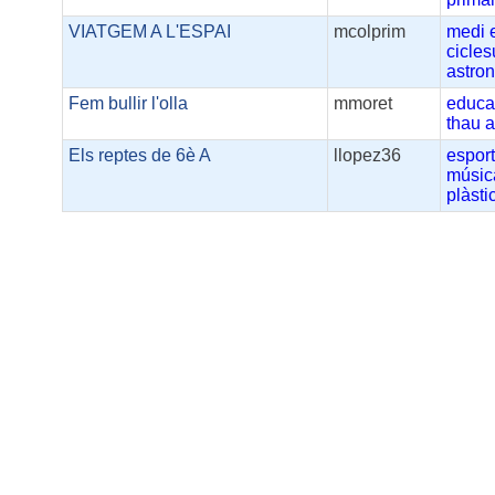
VIATGEM A L'ESPAI
mcolprim
medi
cicles
astro
Fem bullir l'olla
mmoret
educa
thau
a
Els reptes de 6è A
llopez36
espor
músic
plàsti