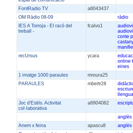
FontRadio TV
a8043437
OM Ràdio 08-09
ràdio
IES A Torroja - El racó del
fcalvo1
audiov
treball -
audiov
conte
p
castan
manifie
recUrsus
ycara
educac
online
eines
1 imatge 1000 paraules
mroura25
PARAULES
mbertr28
didàcti
escriur
llengua
Joc d'Estils. Activitat
a8904082
escript
col·laborativa
anglès
Anem x feina
apascu8
anglès