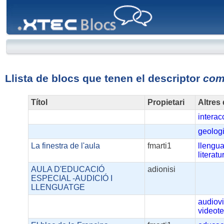
XTEC
Blocs
Llista de blocs que tenen el descriptor
com
Títol
Propietari
Altres
interac
geolog
La finestra de l'aula
fmarti1
llengu
literatu
AULA D'EDUCACIÓ
adionisi
ESPECIAL -AUDICIÓ I
LLENGUATGE
audiov
videot