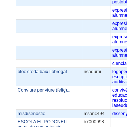
postobl
expresi
alumn
expresi
alumn
expresi
alumn
expresi
alumn
ciencia
bloc creda baix llobregat
nsadurni
logope
escript
auditiv
Conviure per viure (feliç)...
conviv
educac
resoluc
laseudu
misdiseñostic
msanc494
dissen
ESCOLA EL RODONELL
b7000998
espai de comunicació