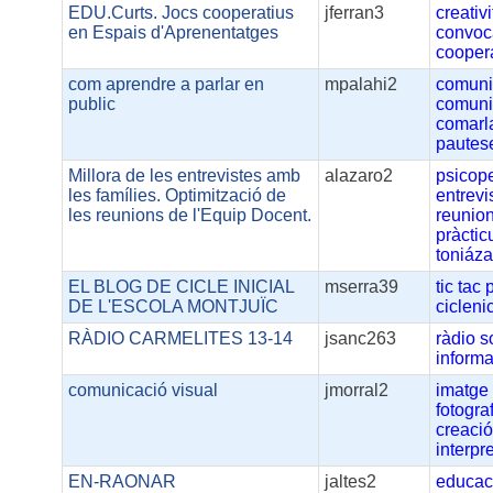
EDU.Curts. Jocs cooperatius
jferran3
creativi
en Espais d'Aprenentatges
convoc
cooper
com aprendre a parlar en
mpalahi2
comuni
public
comuni
comarl
pautese
Millora de les entrevistes amb
alazaro2
psicop
les famílies. Optimització de
entrevi
les reunions de l'Equip Docent.
reunio
pràcti
toniáza
EL BLOG DE CICLE INICIAL
mserra39
tic
tac
DE L'ESCOLA MONTJUÏC
ciclenic
RÀDIO CARMELITES 13-14
jsanc263
ràdio
s
informa
comunicació visual
jmorral2
imatge
fotogra
creaci
interpr
EN-RAONAR
jaltes2
educac