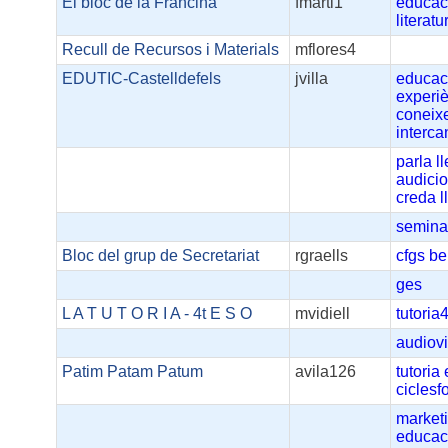
El bloc de la Francina
fmarti1
educac
literatu
Recull de Recursos i Materials
mflores4
EDUTIC-Castelldefels
jvilla
educac
experi
coneix
interca
parla
l
audicio
creda
l
semina
Bloc del grup de Secretariat
rgraells
cfgs
be
ges
L A T U T O R I A - 4t E S O
mvidiell
tutoria4
audiov
Patim Patam Patum
avila126
tutoria
ciclesf
market
educac