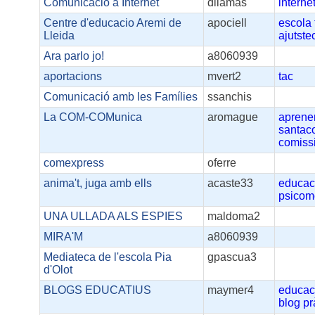
Comunicació a Internet
dllamas
interne
Centre d'educacio Aremi de
apociell
escola
Lleida
ajutste
Ara parlo jo!
a8060939
aportacions
mvert2
tac
Comunicació amb les Famílies
ssanchis
La COM-COMunica
aromague
aprene
santac
comiss
comexpress
oferre
anima't, juga amb ells
acaste33
educaci
psicomo
UNA ULLADA ALS ESPIES
maldoma2
MIRA'M
a8060939
Mediateca de l'escola Pia
gpascua3
d'Olot
BLOGS EDUCATIUS
maymer4
educac
blog
pr