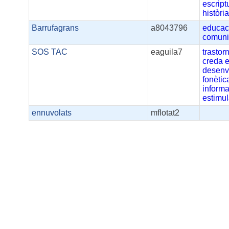
escript
històri
Barrufagrans
a8043796
educac
comuni
SOS TAC
eaguila7
trastor
creda
desenv
fonètic
informa
estimul
ennuvolats
mflotat2