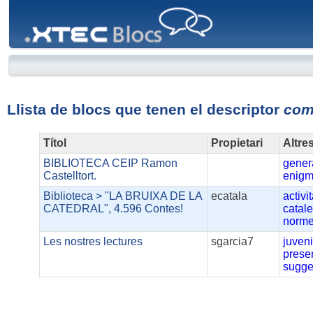
XTEC
Blocs
Llista de blocs que tenen el descriptor
com
Títol
Propietari
Altre
BIBLIOTECA CEIP Ramon
gener
Castelltort.
enig
Biblioteca > "LA BRUIXA DE LA
ecatala
activi
CATEDRAL", 4.596 Contes!
catal
norm
Les nostres lectures
sgarcia7
juveni
prese
sugge