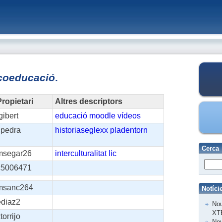
coeducació
.
ropietari
Altres descriptors
gibert
educació
moodle
vídeos
cpedra
historiaseglexx
pladentorn
Cerca
msegar26
interculturalitat
lic
c5006471
msanc264
Notíci
ediaz2
Nou
XT
torrijo
Nov