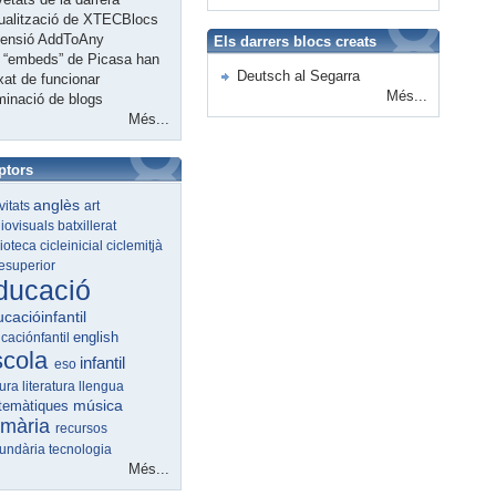
ualització de XTECBlocs
tensió AddToAny
Els darrers blocs creats
 “embeds” de Picasa han
Deutsch al Segarra
xat de funcionar
Més...
minació de blogs
Més...
ptors
anglès
ivitats
art
iovisuals
batxillerat
lioteca
cicleinicial
ciclemitjà
lesuperior
ducació
cacióinfantil
english
caciónfantil
scola
infantil
eso
tura
literatura
llengua
música
temàtiques
imària
recursos
undària
tecnologia
Més...