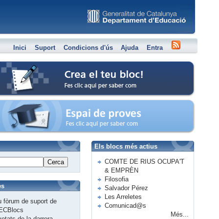
Inici
Suport
Condicions d'ús
Ajuda
Entra
Crea el teu bloc
Espai de proves
Els blocs més actius
COMTE DE RIUS OCUPA'T
Cerca
& EMPRÈN
Filosofia
es
Salvador Pérez
Les Arreletes
 fòrum de suport de
Comunicad@s
ECBlocs
Més...
etats de la darrera