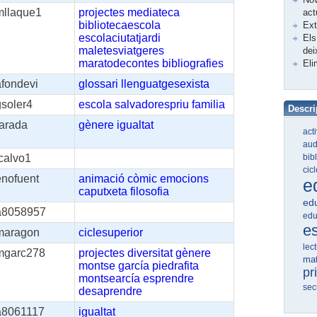
mllaque1
projectes
mediateca
act
bibliotecaescola
Ex
escolaciutatjardi
Els
maletesviatgeres
dei
maratodecontes
bibliografies
Eli
afondevi
glossari
llenguatgesexista
gsoler4
escola
salvadorespriu
familia
Descri
rarada
gènere
igualtat
act
aud
bib
calvo1
cic
enofuent
animació
còmic
emocions
e
caputxeta
filosofia
edu
a8058957
edu
e
maragon
ciclesuperior
lec
mgarc278
projectes
diversitat
gènere
ma
montse
garcía
piedrafita
pr
montsearcía
esprendre
sec
desaprendre
a8061117
igualtat