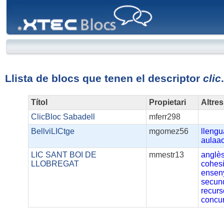
XTEC
Blocs
Llista de blocs que tenen el descriptor
clic
.
Títol
Propietari
Altres
ClicBloc Sabadell
mferr298
BellviLICtge
mgomez56
llengu
aulaac
LIC SANT BOI DE
mmestr13
anglè
LLOBREGAT
cohes
ensen
secun
recur
concu