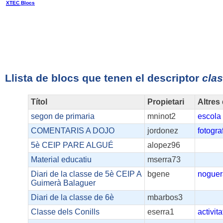
XTEC
Blocs
Llista de blocs que tenen el descriptor
cla
Títol
Propietari
Altres
segon de primaria
mninot2
escola
COMENTARIS A DOJO
jordonez
fotogra
5è CEIP PARE ALGUÉ
alopez96
Material educatiu
mserra73
Diari de la classe de 5è CEIP A
bgene
noguer
Guimerà Balaguer
Diari de la classe de 6è
mbarbos3
Classe dels Conills
eserra1
activita