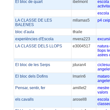
El bloc de quart
ibelmont
escola
activita
escola
LA CLASSE DE LES
mllamas5
p4
ceip
BALENES
bloc d'aula
tfraile
experiències d'Escola
mvera223
excurs
LA CLASSE DELS LLOPS
e3004517
natura
llops
l
astres
El bloc de les Serps
jduran4
ciclesu
angelet
El bloc dels Dofins
lmarin6
mataro
angelet
Pensar, sentir, fer
amillet2
mestre
valors
els cavalls
arosell8
escola
classe