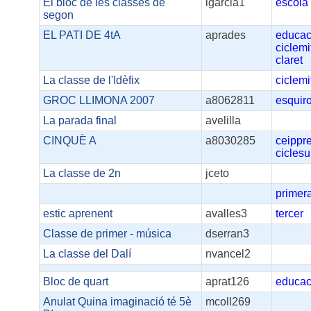
El bloc de les classes de
igarcia1
escola
segon
EL PATI DE 4tA
aprades
educac
ciclemi
claret
La classe de l'Idèfix
ciclemi
GROC LLIMONA 2007
a8062811
esquiro
La parada final
avelilla
CINQUÈ A
a8030285
ceippr
ciclesu
La classe de 2n
jceto
primer
estic aprenent
avalles3
tercer
Classe de primer - música
dserran3
La classe del Dalí
nvancel2
Bloc de quart
aprat126
educac
Anulat Quina imaginació té 5è
mcoll269