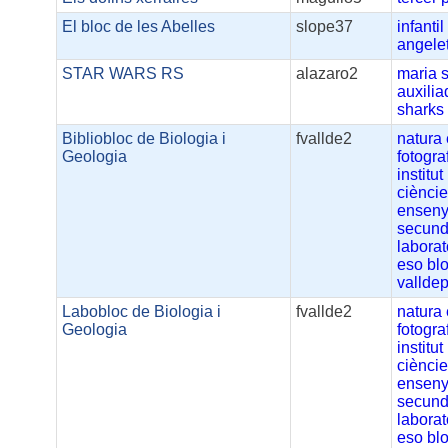
El bloc de les Abelles
slope37
infantil
angelet
STAR WARS RS
alazaro2
maria
auxilia
sharks
Bibliobloc de Biologia i
fvallde2
natura
Geologia
fotogra
institut
ciènci
ensen
secund
laborat
eso
bl
vallde
Labobloc de Biologia i
fvallde2
natura
Geologia
fotogra
institut
ciènci
ensen
secund
laborat
eso
bl