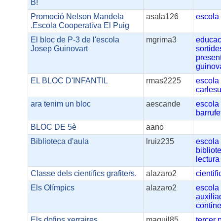
B!
Promoció Nelson Mandela
asala126
escola
.Escola Cooperativa El Puig
El bloc de P-3 de l'escola
mgrima3
educac
Josep Guinovart
sortide
presen
guinov
EL BLOC D'INFANTIL
rmas2225
escola
carles
ara tenim un bloc
aescande
escola
barrufe
BLOC DE 5è
aano
Biblioteca d'aula
lruiz235
escola
bibliot
lectura
Classe dels científics grafiters.
alazaro2
cientifi
Els Olímpics
alazaro2
escola
auxilia
contin
Els dofins xerraires
maguil85
tercer