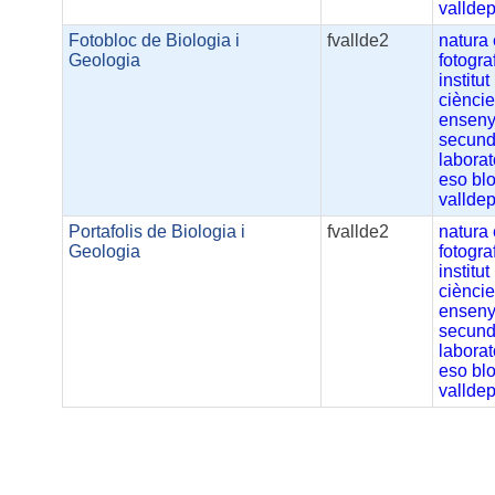
vallde
Fotobloc de Biologia i
fvallde2
natura
Geologia
fotogra
institut
ciènci
ensen
secund
laborat
eso
bl
vallde
Portafolis de Biologia i
fvallde2
natura
Geologia
fotogra
institut
ciènci
ensen
secund
laborat
eso
bl
vallde