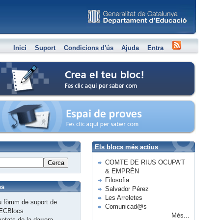
Inici
Suport
Condicions d'ús
Ajuda
Entra
Crea el teu bloc
Espai de proves
Els blocs més actius
COMTE DE RIUS OCUPA'T
Cerca
& EMPRÈN
Filosofia
es
Salvador Pérez
Les Arreletes
 fòrum de suport de
Comunicad@s
ECBlocs
Més...
etats de la darrera