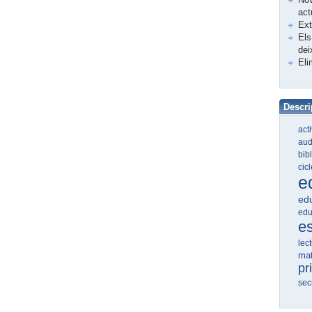
act
Ex
Els
dei
Eli
Descri
act
aud
bib
cic
e
edu
edu
e
lec
ma
pr
sec