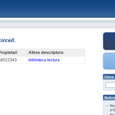
circell
.
ropietari
Altres descriptors
a8022343
biblioteca
lectura
Cerca
Notíci
Nou
XT
Nov