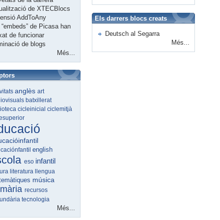
ualització de XTECBlocs
tensió AddToAny
Els darrers blocs creats
 “embeds” de Picasa han
Deutsch al Segarra
xat de funcionar
Més...
minació de blogs
Més...
ptors
anglès
ivitats
art
iovisuals
batxillerat
lioteca
cicleinicial
ciclemitjà
lesuperior
ducació
cacióinfantil
english
caciónfantil
scola
infantil
eso
tura
literatura
llengua
música
temàtiques
imària
recursos
undària
tecnologia
Més...