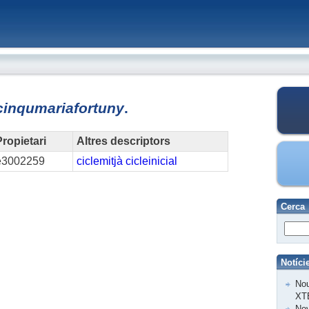
cinqumariafortuny
.
ropietari
Altres descriptors
e3002259
ciclemitjà
cicleinicial
Cerca
Notíci
Nou
XT
Nov