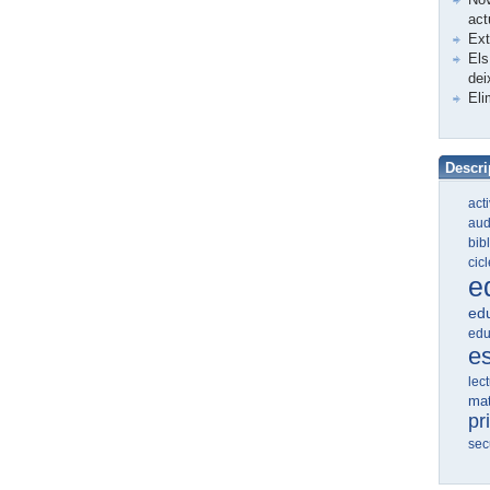
act
Ex
Els
dei
Eli
Descri
act
aud
bib
cic
e
edu
edu
e
lec
ma
pr
sec