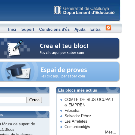
Inici
Suport
Condicions d'ús
Ajuda
Entra
Crea el teu bloc
Espai de proves
Els blocs més actius
COMTE DE RIUS OCUPA'T
Cerca
& EMPRÈN
Filosofia
es
Salvador Pérez
Les Arreletes
 fòrum de suport de
Comunicad@s
ECBlocs
Més...
etats de la darrera