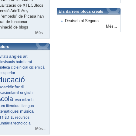
ualització de XTECBlocs
tensió AddToAny
Els darrers blocs creats
 “embeds” de Picasa han
Deutsch al Segarra
xat de funcionar
Més...
minació de blogs
Més...
ptors
anglès
ivitats
art
iovisuals
batxillerat
lioteca
cicleinicial
ciclemitjà
lesuperior
ducació
cacióinfantil
english
caciónfantil
scola
infantil
eso
tura
literatura
llengua
música
temàtiques
imària
recursos
undària
tecnologia
Més...