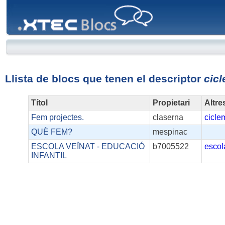
XTEC
Blocs
Llista de blocs que tenen el descriptor
cicl
Títol
Propietari
Altre
Fem projectes.
claserna
ciclem
QUÈ FEM?
mespinac
ESCOLA VEÏNAT - EDUCACIÓ
b7005522
escol
INFANTIL