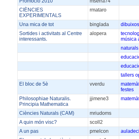
Promoció 2010
mserra74
CIÈNCIES
rmataro
EXPERIMENTALS
Una mica de tot
binglada
dibuixo
Sortides i activitats al Centre
alopera
tecnolo
interessants.
música
naturals
educaci
educaci
tallers
o
El bloc de 5è
vverdu
matemàt
festes
Philosophiae Naturalis.
jjimene3
matemàt
Principia Mathematica
Ciències Naturals (CAM)
mriudoms
A quin món visc?
scoll2
A un pas
pmelcon
auladec