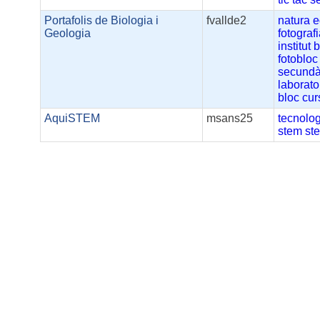
Portafolis de Biologia i
fvallde2
natura
e
Geologia
fotograf
institut
b
fotobloc
secundà
laborato
bloc
cur
AquiSTEM
msans25
tecnolo
stem
st