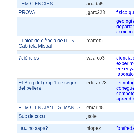
FEM CIÈNCIES
anadal5
PROVA
jgarc228
fisicaiq
geologi
departa
ccmc
mi
El bloc de ciència de l'IES
rcarret5
Gabriela Mistral
7ciències
valarco3
ciencia
experim
enseny
laborato
El Blog del grup 1 de segon
eduran23
tecnolo
del bellera
conegu
competè
aprendr
FEM CIÈNCIA: ELS IMANTS
emarin8
Suc de cocu
jsole
I tu...ho saps?
nlopez
fontfred