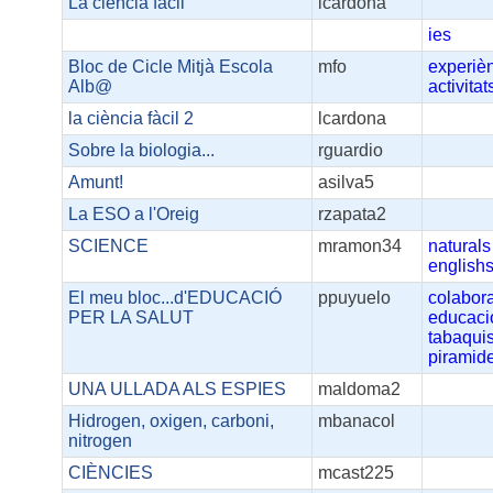
La ciència fàcil
lcardona
ies
Bloc de Cicle Mitjà Escola
mfo
experiè
Alb@
activitat
la ciència fàcil 2
lcardona
Sobre la biologia...
rguardio
Amunt!
asilva5
La ESO a l'Oreig
rzapata2
SCIENCE
mramon34
naturals
english
El meu bloc...d'EDUCACIÓ
ppuyuelo
colabor
PER LA SALUT
educaci
tabaqui
piramid
UNA ULLADA ALS ESPIES
maldoma2
Hidrogen, oxigen, carboni,
mbanacol
nitrogen
CIÈNCIES
mcast225