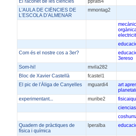
El raconet de les ciències
pprats4
L'AULA DE CIÈNCIES DE
mmontag2
L'ESCOLA D'ALMENAR
mecàni
orgànic
electrici
educaci
Com és el nostre cos a 3er?
educaci
3ereso
Som-hi!
mvila282
Bloc de Xavier Castellà
fcastel1
El pic de l'Àliga de Canyelles
mguardi4
art
apre
planetat
experimentant...
muribe2
fisicaiq
ciencia
coshum
Quadern de pràctiques de
lperalba
educaci
física i química