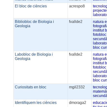
El bloc de ciències
acrespo8
tecnolo
projecte
laborato
Bibliobloc de Biologia i
fvallde2
natura
e
Geologia
fotograf
institut
b
fotobloc
secundà
laborato
bloc
cur
Labobloc de Biologia i
fvallde2
natura
e
Geologia
fotograf
institut
b
fotobloc
secundà
laborato
bloc
cur
Curiositats en bloc
mgil2332
tecnolo
matemàt
secundà
Identifiquem les ciències
dmoraga2
educaci
tic
tac
s