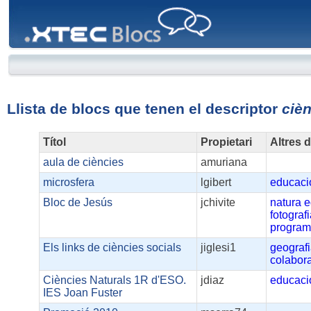
XTEC
Blocs
Llista de blocs que tenen el descriptor
ciè
Títol
Propietari
Altres 
aula de ciències
amuriana
microsfera
lgibert
educaci
Bloc de Jesús
jchivite
natura
e
fotograf
program
Els links de ciències socials
jiglesi1
geograf
colabora
Ciències Naturals 1R d'ESO.
jdiaz
educaci
IES Joan Fuster