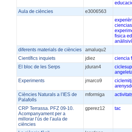
educaci
Aula de ciències
e3006563
experiè
ciencia
experim
fisica
ed
anàlisiv
diferents materials de ciències
amaluqu2
Científics inquiets
jdiez
ciencia
El bloc de les Serps
jduran4
ciclesup
angeleta
Experiments
jmarco9
ciclemit
arenys
Ciències Naturals a l'IES de
mformiga
activitat
Palafolls
CRP Terrassa. PFZ 09-10.
gperez12
tac
Acompanyament per a
millorar l'ús de l'aula de
ciències