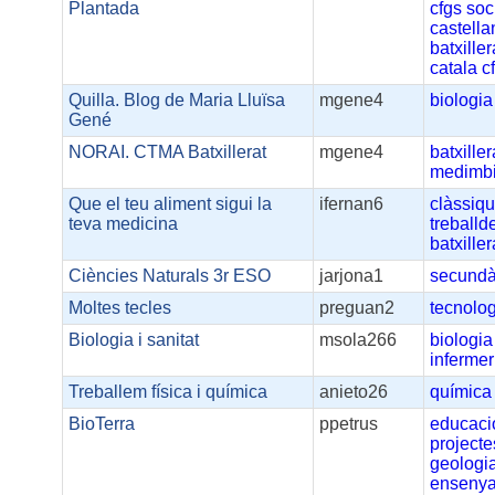
Plantada
cfgs
soc
castella
batxiller
catala
c
Quilla. Blog de Maria Lluïsa
mgene4
biologia
Gené
NORAI. CTMA Batxillerat
mgene4
batxiller
medimbi
Que el teu aliment sigui la
ifernan6
clàssiq
teva medicina
treballd
batxiller
Ciències Naturals 3r ESO
jarjona1
secundà
Moltes tecles
preguan2
tecnolo
Biologia i sanitat
msola266
biologia
infermer
Treballem física i química
anieto26
química
BioTerra
ppetrus
educaci
projecte
geologi
enseny