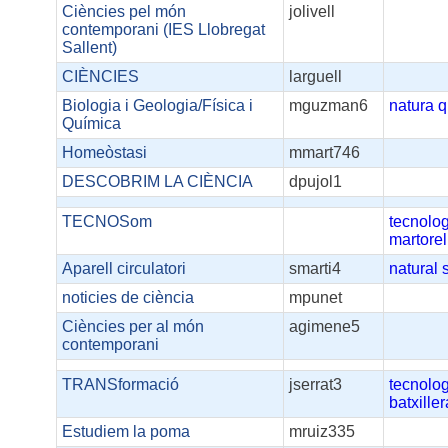
Ciències pel món
jolivell
contemporani (IES Llobregat
Sallent)
CIÈNCIES
larguell
Biologia i Geologia/Física i
mguzman6
natura
q
Química
Homeòstasi
mmart746
DESCOBRIM LA CIÈNCIA
dpujol1
TECNOSom
tecnolo
martorel
Aparell circulatori
smarti4
natural
noticies de ciència
mpunet
Ciències per al món
agimene5
contemporani
TRANSformació
jserrat3
tecnolo
batxiller
Estudiem la poma
mruiz335