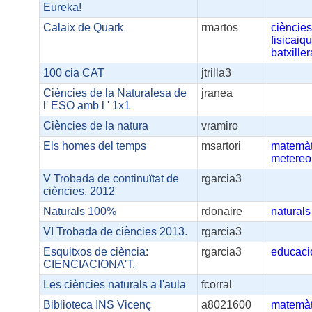
Eureka!
Calaix de Quark
rmartos
ciències
fisicaiq
batxiller
100 cia CAT
jtrilla3
Ciències de la Naturalesa de
jranea
l' ESO amb l ' 1x1
Ciències de la natura
vramiro
Els homes del temps
msartori
matemàt
metereo
V Trobada de continuïtat de
rgarcia3
ciències. 2012
Naturals 100%
rdonaire
naturals
VI Trobada de ciències 2013.
rgarcia3
Esquitxos de ciència:
rgarcia3
educaci
CIENCIACIONA'T.
Les ciències naturals a l'aula
fcorral
Biblioteca INS Vicenç
a8021600
matemàt