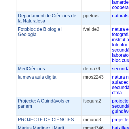
lamarde
coopera
Departament de Ciències de
ppetrus
naturals
la Naturalesa
Fotobloc de Biologia i
fvallde2
natura
e
Geologia
fotograf
institut
b
fotobloc
secundà
laborato
bloc
cur
MedCiències
rferna79
secundà
la meva aula digital
mros2243
natura
n
auladec
secundà
ctma
Projecte: A Guindàvols en
fsegura2
projecte
parlem
secundà
guindàv
PROJECTE DE CIÈNCIES
mmuno3
projecte
Màrius Martínez i Martí
mmart746
batxiller