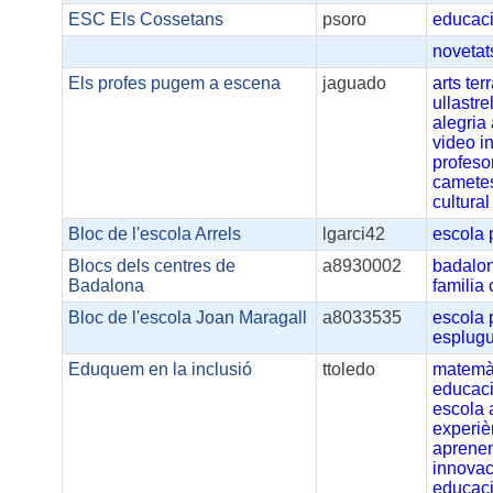
ESC Els Cossetans
psoro
educac
novetat
Els profes pugem a escena
jaguado
arts
ter
ullastrel
alegria
video
i
profeso
camete
cultural
Bloc de l'escola Arrels
lgarci42
escola
Blocs dels centres de
a8930002
badalo
Badalona
familia
Bloc de l'escola Joan Maragall
a8033535
escola
esplug
Eduquem en la inclusió
ttoledo
matemà
educaci
escola
experiè
aprene
innovac
educaci