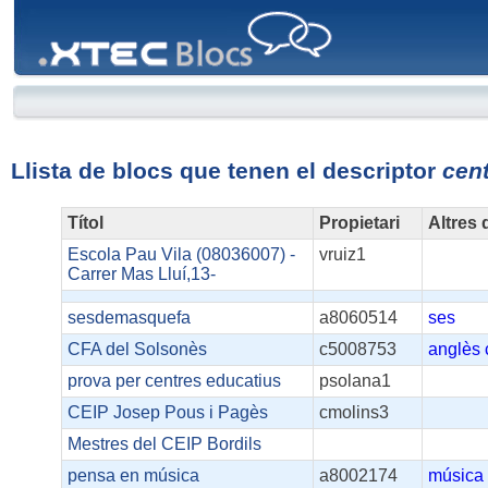
XTEC
Blocs
Llista de blocs que tenen el descriptor
cen
Títol
Propietari
Altres 
Escola Pau Vila (08036007) -
vruiz1
Carrer Mas Lluí,13-
sesdemasquefa
a8060514
ses
CFA del Solsonès
c5008753
anglès
prova per centres educatius
psolana1
CEIP Josep Pous i Pagès
cmolins3
Mestres del CEIP Bordils
pensa en música
a8002174
música