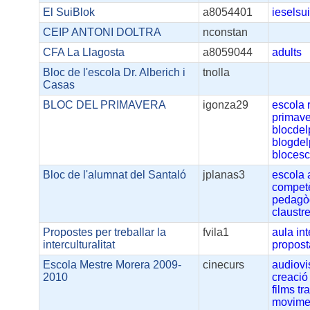
El SuiBlok
a8054401
ieselsu
CEIP ANTONI DOLTRA
nconstan
CFA La Llagosta
a8059044
adults
Bloc de l'escola Dr. Alberich i
tnolla
Casas
BLOC DEL PRIMAVERA
igonza29
escola
primav
blocdel
blogdel
blocesc
Bloc de l'alumnat del Santaló
jplanas3
escola
compet
pedagò
claustr
Propostes per treballar la
fvila1
aula
int
interculturalitat
propost
Escola Mestre Morera 2009-
cinecurs
audiovi
2010
creació
films
tr
movime