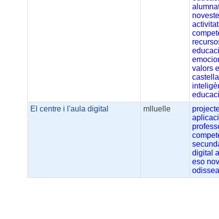
alumna
noveste
activita
compet
recurso
educaci
emocio
valors
castell
intelig
educaci
El centre i l'aula digital
mlluelle
project
aplicac
profess
compet
secund
digital
a
eso
nov
odisse