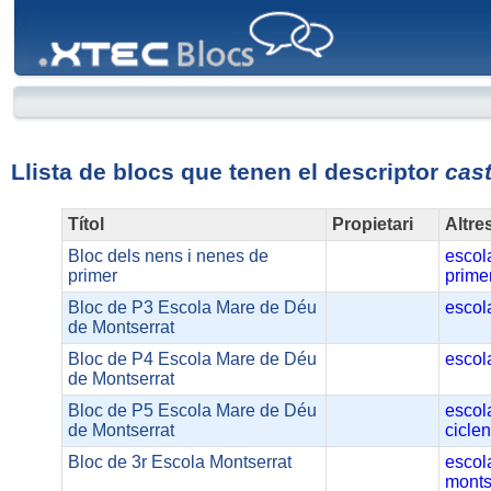
XTEC
Blocs
Llista de blocs que tenen el descriptor
cast
Títol
Propietari
Altre
Bloc dels nens i nenes de
escol
primer
prime
Bloc de P3 Escola Mare de Déu
escol
de Montserrat
Bloc de P4 Escola Mare de Déu
escol
de Montserrat
Bloc de P5 Escola Mare de Déu
escol
de Montserrat
ciclen
Bloc de 3r Escola Montserrat
escol
monts