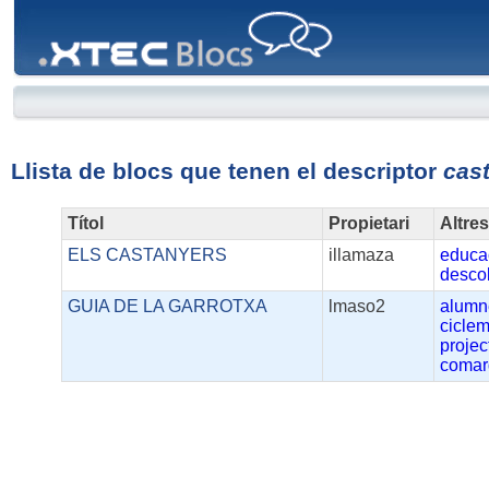
XTEC
Blocs
Llista de blocs que tenen el descriptor
cas
Títol
Propietari
Altre
ELS CASTANYERS
illamaza
educac
desco
GUIA DE LA GARROTXA
lmaso2
alumn
ciclem
projec
comar