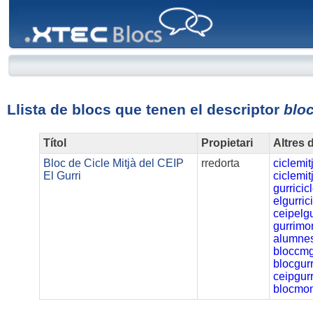
XTEC
Blocs
Llista de blocs que tenen el descriptor
bloc
Títol
Propietari
Altres 
Bloc de Cicle Mitjà del CEIP
rredorta
ciclemit
El Gurri
ciclemit
gurricic
elgurric
ceipelgu
gurrimo
alumne
bloccmg
blocgur
ceipgurr
blocmon