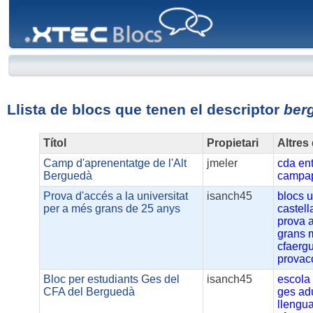
XTEC
Blocs
Llista de blocs que tenen el descriptor
ber
Títol
Propietari
Altres
Camp d'aprenentatge de l'Alt
jmeler
cda
en
Berguedà
campap
Prova d'accés a la universitat
isanch45
blocs
u
per a més grans de 25 anys
castel
prova
grans
cfaerg
provac
Bloc per estudiants Ges del
isanch45
escola
CFA del Berguedà
ges
ad
llengu