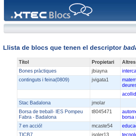
XTEC
Blocs
Llista de blocs que tenen el descriptor
bad
Títol
Propietari
Altres
Bones pràctiques
jbiayna
interc
continguts i feina(0809)
jvigata1
matem
deure
acolli
Stac Badalona
jmolar
Borsa de treball- IES Pompeu
t8045471
autom
Fabra - Badalona
borsa
7 en acció!
mcaste54
educa
TICB7
jsoler13
tecnol