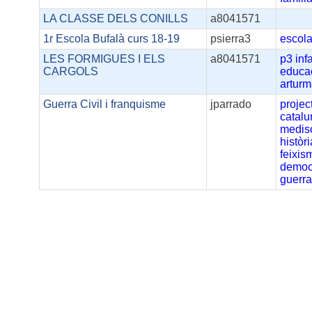
LA CLASSE DELS CONILLS
a8041571
1r Escola Bufalà curs 18-19
psierra3
escol
LES FORMIGUES I ELS
a8041571
p3
infa
CARGOLS
educac
arturm
Guerra Civil i franquisme
jparrado
projec
catal
medis
històri
feixis
democ
guerra