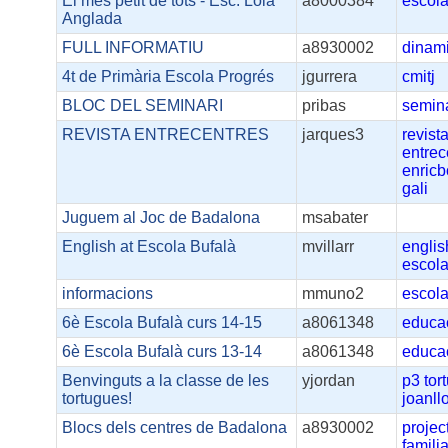
El mes petit de tots - Esc. Lola
a8000384
escol
Anglada
FULL INFORMATIU
a8930002
dinami
4t de Primària Escola Progrés
jgurrera
cmitj
BLOC DEL SEMINARI
pribas
semin
REVISTA ENTRECENTRES
jarques3
revist
entrec
enricb
gali
Juguem al Joc de Badalona
msabater
English at Escola Bufalà
mvillarr
englis
escola
informacions
mmuno2
escol
6è Escola Bufalà curs 14-15
a8061348
educa
6è Escola Bufalà curs 13-14
a8061348
educa
Benvinguts a la classe de les
yjordan
p3
tor
tortugues!
joanll
Blocs dels centres de Badalona
a8930002
projec
famili