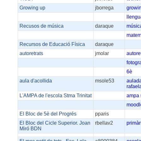
Growing up
jborrega
growi
llengu
Recusos de música
daraque
músic
matem
Recursos de Educació Física
daraque
autoretrats
jmolar
autore
fotogr
6è
aula d'acollida
msole53
aulada
rafaela
L'AMPA de l'escola Stma Trinitat
ampa
moodl
El Bloc de 5è del Progrés
pparis
El Bloc del Cicle Superior. Joan
rbellav2
primàr
Miró BDN