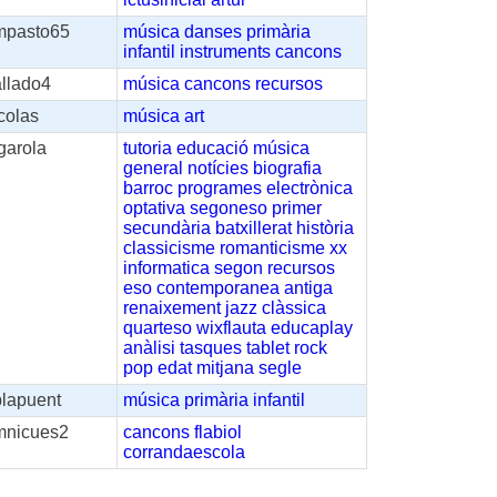
mpasto65
música
danses
primària
infantil
instruments
cancons
allado4
música
cancons
recursos
colas
música
art
garola
tutoria
educació
música
general
notícies
biografia
barroc
programes
electrònica
optativa
segoneso
primer
secundària
batxillerat
història
classicisme
romanticisme
xx
informatica
segon
recursos
eso
contemporanea
antiga
renaixement
jazz
clàssica
quarteso
wixflauta
educaplay
anàlisi
tasques
tablet
rock
pop
edat
mitjana
segle
plapuent
música
primària
infantil
mnicues2
cancons
flabiol
corrandaescola