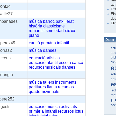
act
font24
Ex
valle27
Els
dei
mpanades
música
barroc
batxillerat
Eli
història
classicisme
romanticisme
edad
xix
xx
piano
Descri
cperez49
cancó
primària
infantil
act
torras2
música
danses
aud
bib
ncreus
educacióartística
cic
educacióinfantil
escola
cancó
e
recursosmusicals
danses
edu
xdangla
edu
música
tallers
instruments
e
partitures
flauta
recursos
lec
quadernsvirtuals
ma
jpere252
pr
sec
gesti
educació
música
activitats
primària
infantil
recursos
ictus
ictusinicial
artur