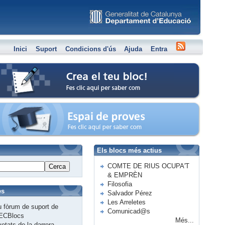
Inici
Suport
Condicions d'ús
Ajuda
Entra
Crea el teu bloc
Espai de proves
Els blocs més actius
COMTE DE RIUS OCUPA'T
Cerca
& EMPRÈN
Filosofia
es
Salvador Pérez
Les Arreletes
 fòrum de suport de
Comunicad@s
ECBlocs
Més...
etats de la darrera