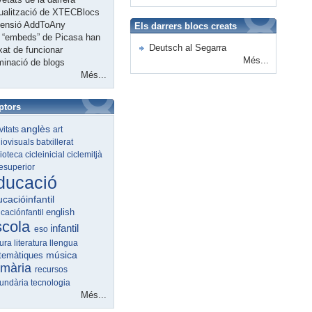
ualització de XTECBlocs
tensió AddToAny
Els darrers blocs creats
 “embeds” de Picasa han
Deutsch al Segarra
xat de funcionar
Més...
minació de blogs
Més...
ptors
anglès
ivitats
art
iovisuals
batxillerat
lioteca
cicleinicial
ciclemitjà
lesuperior
ducació
cacióinfantil
english
caciónfantil
scola
infantil
eso
tura
literatura
llengua
música
temàtiques
imària
recursos
undària
tecnologia
Més...