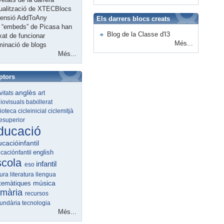
ualització de XTECBlocs
tensió AddToAny
Els darrers blocs creats
 “embeds” de Picasa han
Blog de la Classe d'I3
xat de funcionar
Més...
minació de blogs
Més...
ptors
anglès
ivitats
art
iovisuals
batxillerat
lioteca
cicleinicial
ciclemitjà
lesuperior
ducació
cacióinfantil
english
caciónfantil
scola
infantil
eso
tura
literatura
llengua
música
temàtiques
imària
recursos
undària
tecnologia
Més...