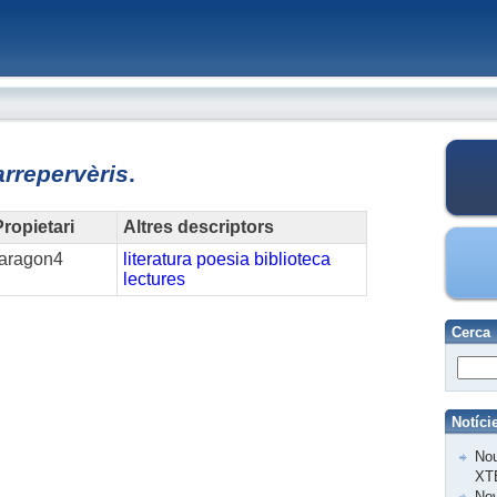
arrepervèris
.
ropietari
Altres descriptors
raragon4
literatura
poesia
biblioteca
lectures
Cerca
Notíci
Nou
XT
Nov