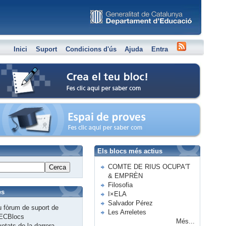
Inici
Suport
Condicions d'ús
Ajuda
Entra
Crea el teu bloc
Espai de proves
Els blocs més actius
COMTE DE RIUS OCUPA'T
Cerca
& EMPRÈN
Filosofia
es
I×ELA
Salvador Pérez
 fòrum de suport de
Les Arreletes
ECBlocs
Més...
etats de la darrera