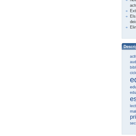
act
Ex
Els
dei
Eli
Descri
act
aud
bib
cic
e
edu
edu
e
lec
ma
pr
sec