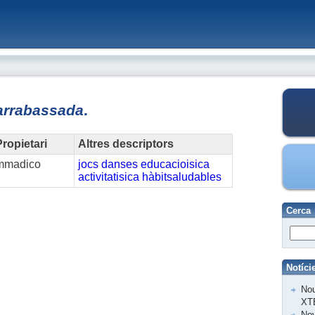
arrabassada
.
ropietari
Altres descriptors
mmadico
jocs
danses
educacioisica
activitatisica
hàbitsaludables
Cerca
Notíci
Nou
XT
Nov