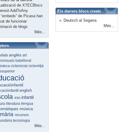
ualització de XTECBlocs
tensió AddToAny
Els darrers blocs creats
 “embeds” de Picasa han
Deutsch al Segarra
xat de funcionar
Més...
minació de blogs
Més...
ptors
anglès
ivitats
art
iovisuals
batxillerat
lioteca
cicleinicial
ciclemitjà
lesuperior
ducació
cacióinfantil
english
caciónfantil
scola
infantil
eso
tura
literatura
llengua
música
temàtiques
imària
recursos
undària
tecnologia
Més...