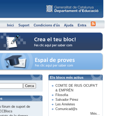
Inici
Suport
Condicions d'ús
Ajuda
Entra
Crea el teu bloc
Espai de proves
Els blocs més actius
COMTE DE RIUS OCUPA'T
Cerca
& EMPRÈN
Filosofia
es
Salvador Pérez
Les Arreletes
 fòrum de suport de
Comunicad@s
ECBlocs
Més...
etats de la darrera