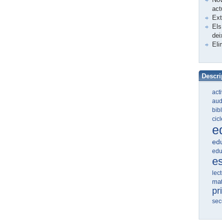
act
Ex
Els
dei
Eli
Descri
act
aud
bib
cic
e
edu
edu
e
lec
ma
pr
sec