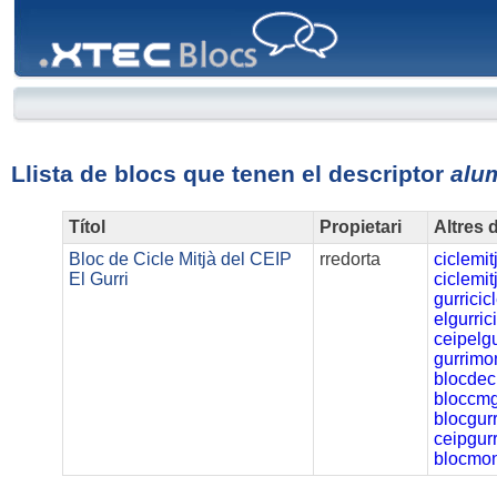
XTEC
Blocs
Llista de blocs que tenen el descriptor
alu
Títol
Propietari
Altres 
Bloc de Cicle Mitjà del CEIP
rredorta
ciclemit
El Gurri
ciclemit
gurricic
elgurric
ceipelgu
gurrimo
blocdec
bloccmg
blocgur
ceipgurr
blocmon