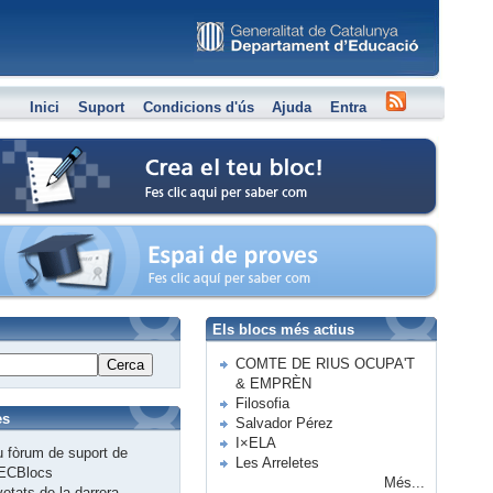
Inici
Suport
Condicions d'ús
Ajuda
Entra
Crea el teu bloc
Espai de proves
Els blocs més actius
COMTE DE RIUS OCUPA'T
Cerca
& EMPRÈN
Filosofia
es
Salvador Pérez
I×ELA
 fòrum de suport de
Les Arreletes
ECBlocs
Més...
etats de la darrera