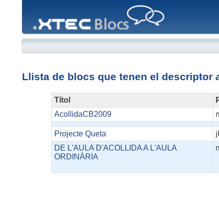
XTEC
Blocs
Llista de blocs que tenen el descriptor
Títol
P
AcollidaCB2009
Projecte Queta
j
DE L'AULA D'ACOLLIDA A L'AULA
ORDINÀRIA