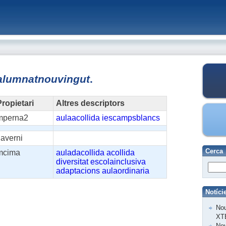
alumnatnouvingut
.
ropietari
Altres descriptors
mperna2
aulaacollida
iescampsblancs
laverni
Cerca
mcima
auladacollida
acollida
diversitat
escolainclusiva
adaptacions
aulaordinaria
Notíci
Nou
XT
Nov