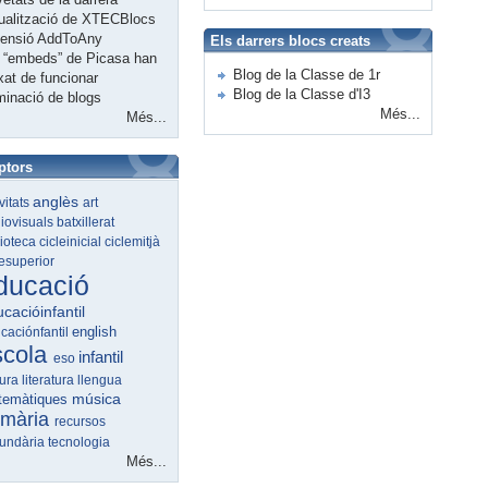
ualització de XTECBlocs
tensió AddToAny
Els darrers blocs creats
 “embeds” de Picasa han
Blog de la Classe de 1r
xat de funcionar
Blog de la Classe d'I3
minació de blogs
Més...
Més...
ptors
anglès
ivitats
art
iovisuals
batxillerat
lioteca
cicleinicial
ciclemitjà
lesuperior
ducació
cacióinfantil
english
caciónfantil
scola
infantil
eso
tura
literatura
llengua
música
temàtiques
imària
recursos
undària
tecnologia
Més...