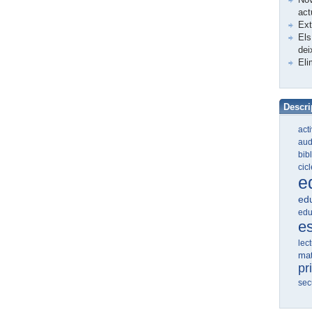
act
Ex
Els
dei
Eli
Descri
act
aud
bib
cic
e
edu
edu
e
lec
ma
pr
sec