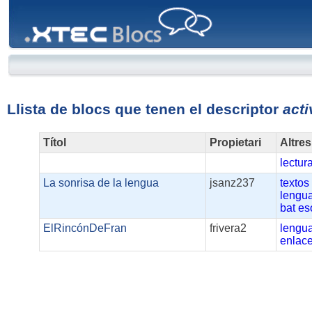
XTEC
Blocs
Llista de blocs que tenen el descriptor
act
Títol
Propietari
Altres
lectur
La sonrisa de la lengua
jsanz237
textos
lengu
bat
es
ElRincónDeFran
frivera2
lengu
enlac