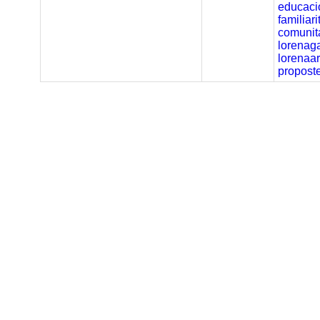
educació
familiar
comunita
lorenaga
lorenaar
propost