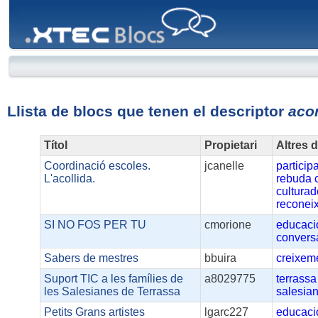
XTEC
Blocs
Llista de blocs que tenen el descriptor
aco
Títol
Propietari
Altres 
Coordinació escoles.
jcanelle
particip
L'acollida.
rebuda
cultura
reconei
SI NO FOS PER TU
cmorione
educaci
convers
Sabers de mestres
bbuira
creixem
Suport TIC a les famílies de
a8029775
terrassa
les Salesianes de Terrassa
salesia
Petits Grans artistes
lgarc227
educaci