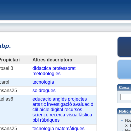
abp
.
ropietari
Altres descriptors
rosell3
didàctica
professorat
metodologies
carol
tecnologia
Cerca
msans25
so
drogues
aelias6
educació
anglès
projectes
arts
tic
investigació
avaluació
clil
aicle
digital
recursos
Notíci
science
recerca
visuallàstica
pbl
rúbriques
Nou
XT
msans25
tecnologia
matemàtiques
Nov