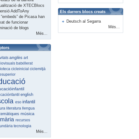
ualització de XTECBlocs
tensió AddToAny
Els darrers blocs creats
 “embeds” de Picasa han
Deutsch al Segarra
xat de funcionar
Més...
minació de blogs
Més...
ptors
anglès
ivitats
art
iovisuals
batxillerat
lioteca
cicleinicial
ciclemitjà
lesuperior
ducació
cacióinfantil
english
caciónfantil
scola
infantil
eso
tura
literatura
llengua
música
temàtiques
imària
recursos
undària
tecnologia
Més...