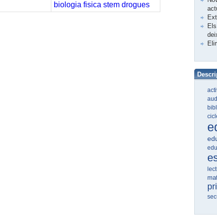
biologia
fisica
stem
drogues
act
Ex
Els
dei
Eli
Descri
act
aud
bib
cic
e
edu
edu
e
lec
ma
pr
sec