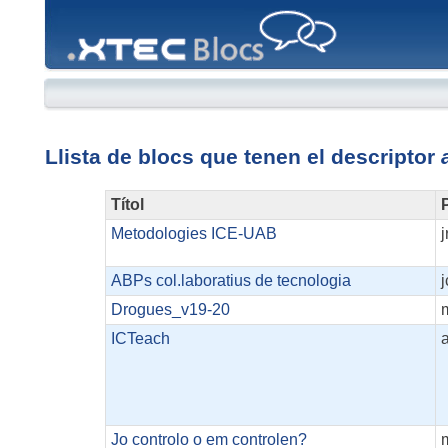
XTEC
Blocs
Llista de blocs que tenen el descriptor
Títol
P
Metodologies ICE-UAB
j
ABPs col.laboratius de tecnologia
j
Drogues_v19-20
ICTeach
Jo controlo o em controlen?