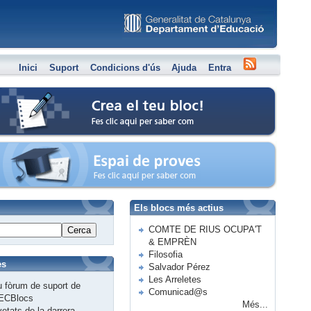
Inici
Suport
Condicions d'ús
Ajuda
Entra
Crea el teu bloc
Espai de proves
Els blocs més actius
COMTE DE RIUS OCUPA'T
Cerca
& EMPRÈN
Filosofia
es
Salvador Pérez
Les Arreletes
 fòrum de suport de
Comunicad@s
ECBlocs
Més...
etats de la darrera