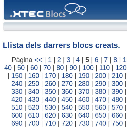
XTEC
Blocs
Llista dels darrers blocs creats.
Pàgina
<<
|
1
|
2
|
3
|
4
|
5
|
6
|
7
|
8
|
1
40
|
50
|
60
|
70
|
80
|
90
|
100
|
110
|
120
|
150
|
160
|
170
|
180
|
190
|
200
|
210
240
|
250
|
260
|
270
|
280
|
290
|
300
330
|
340
|
350
|
360
|
370
|
380
|
390
420
|
430
|
440
|
450
|
460
|
470
|
480
510
|
520
|
530
|
540
|
550
|
560
|
570
600
|
610
|
620
|
630
|
640
|
650
|
660
690
|
700
|
710
|
720
|
730
|
740
|
750