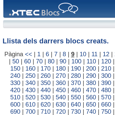
XTEC
Blocs
Llista dels darrers blocs creats.
Pàgina
<<
|
1
|
6
|
7
|
8
|
9
|
10
|
11
|
12
|
|
50
|
60
|
70
|
80
|
90
|
100
|
110
|
120
150
|
160
|
170
|
180
|
190
|
200
|
210
240
|
250
|
260
|
270
|
280
|
290
|
300
330
|
340
|
350
|
360
|
370
|
380
|
390
420
|
430
|
440
|
450
|
460
|
470
|
480
510
|
520
|
530
|
540
|
550
|
560
|
570
600
|
610
|
620
|
630
|
640
|
650
|
660
690
|
700
|
710
|
720
|
730
|
740
|
750